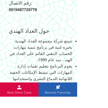
رقم الاتصال:
0919487729778
حول العداد الهندي
تتمتع شركة مجموعة العداد الهندية
بخبرة غنية في برنامج تنمية مهارات
الحساب الذهني القائم على العداد في
الهند ، منذ عام 1999.
يقوم البرنامج بتعليم تقنيات إدارة
المهارات التي تنشط الإمكانات الخفية
اللانهائية للدماغ البشري واستخدامها
الفعال.
يساعد العداد الرقمي وغير الرقمي
Book Demo Class
Become Franchise
المبتكر حديثًا والحاصل على براءة
اختراع الطلاب على إجراء الحسابات