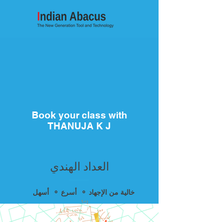
Book your class with
THANUJA K J
العداد الهندي
أسهل ⚬ أسرع ⚬ خالية من الإجهاد