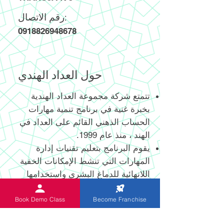
رقم الاتصال:
0918826948678
حول العداد الهندي
تتمتع شركة مجموعة العداد الهندية
بخبرة غنية في برنامج تنمية مهارات
الحساب الذهني القائم على العداد في
الهند ، منذ عام 1999.
يقوم البرنامج بتعليم تقنيات إدارة
المهارات التي تنشط الإمكانات الخفية
اللانهائية للدماغ البشري واستخدامها
الفعال.
يساعد العداد الرقمي وغير الرقمي
Book Demo Class
Become Franchise
المبتكر حديثًا والحاصل على براءة