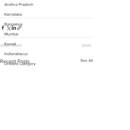
Andhra Pradesh
Karnataka
Bangalore
Mumbai
Kuwait
Indianabacus
See All
Recent Posts
Untitled Category