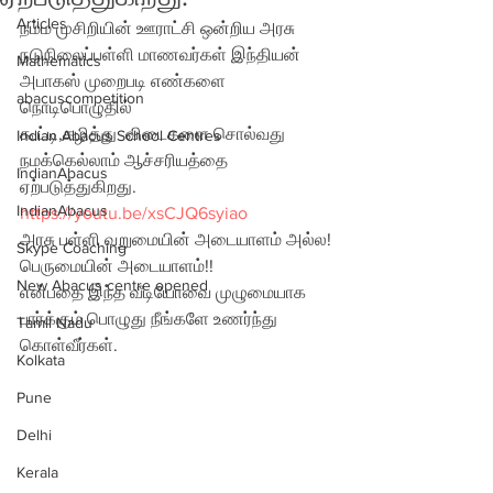
Articles
நம்ம முசிறியின் ஊராட்சி ஒன்றிய அரசு 
நடுநிலைப்பள்ளி மாணவர்கள் இந்தியன் 
Mathematics
அபாகஸ் முறைபடி எண்களை  
abacuscompetition
நொடிபொழுதில் 
கூட்டி,கழித்து  விடைகளை சொல்வது 
Indian Abacus School Centres
நமக்கெல்லாம் ஆச்சரியத்தை 
IndianAbacus
ஏற்படுத்துகிறது.
IndianAbacus
https://youtu.be/xsCJQ6syiao
அரசு பள்ளி வறுமையின் அடையாளம் அல்ல!
Skype Coaching
பெருமையின் அடையாளம்!!
New Abacus centre opened
என்பதை இந்த வீடியோவை முழுமையாக 
பார்க்கும் பொழுது நீங்களே உணர்ந்து 
Tamil Nadu
கொள்வீர்கள்.
Kolkata
Pune
Delhi
Kerala