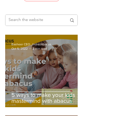
Basheer CEO., IndianAbacus
Oct 5, 2022
2 min read
5 ways to make your kids
mastermind with abacus