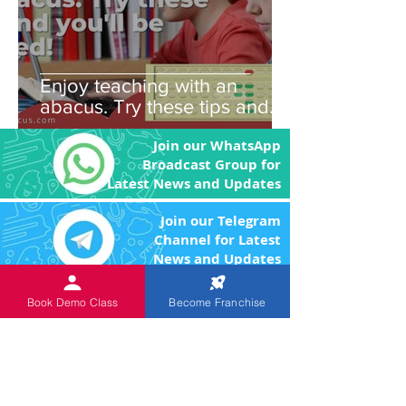
Enjoy teaching with an
abacus. Try these tips and
you'll be amazed!
Join our WhatsApp
Broadcast Group for
Latest News and Updates
Join our Telegram
Channel for Latest
News and Updates
Book Demo Class
Become Franchise
An
ISO 9001:2015 Certified
Institution.
The Objective of the product
and program is to enhance the brain power
of the children through image memory and
remove the fear of Mathematics by making